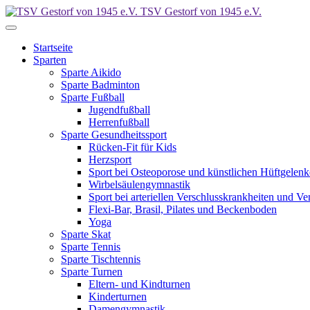
TSV Gestorf von 1945 e.V.
Startseite
Sparten
Sparte Aikido
Sparte Badminton
Sparte Fußball
Jugendfußball
Herrenfußball
Sparte Gesundheitssport
Rücken-Fit für Kids
Herzsport
Sport bei Osteoporose und künstlichen Hüftgelen
Wirbelsäulengymnastik
Sport bei arteriellen Verschlusskrankheiten und 
Flexi-Bar, Brasil, Pilates und Beckenboden
Yoga
Sparte Skat
Sparte Tennis
Sparte Tischtennis
Sparte Turnen
Eltern- und Kindturnen
Kinderturnen
Damengymnastik