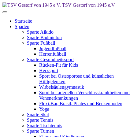
TSV Gestorf von 1945 e.V.
Startseite
Sparten
Sparte Aikido
Sparte Badminton
Sparte Fußball
Jugendfußball
Herrenfußball
Sparte Gesundheitssport
Rücken-Fit für Kids
Herzsport
Sport bei Osteoporose und künstlichen
Hüftgelenken
Wirbelsäulengymnastik
Sport bei arteriellen Verschlusskrankheiten und
Venenerkrankungen
Flexi-Bar, Brasil, Pilates und Beckenboden
Yoga
Sparte Skat
Sparte Tennis
Sparte Tischtennis
Sparte Turnen
Eltern- und Kindturnen